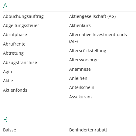
A
Abbuchungsauftrag
Aktiengesellschaft (AG)
Abgeltungssteuer
Aktienkurs
Abrufphase
Alternative Investmentfonds
(AIF)
Abrufrente
Altersrückstellung
Abtretung
Altersvorsorge
Abzugsfranchise
Anamnese
Agio
Anleihen
Aktie
Anteilschein
Aktienfonds
Assekuranz
B
Baisse
Behindertenrabatt