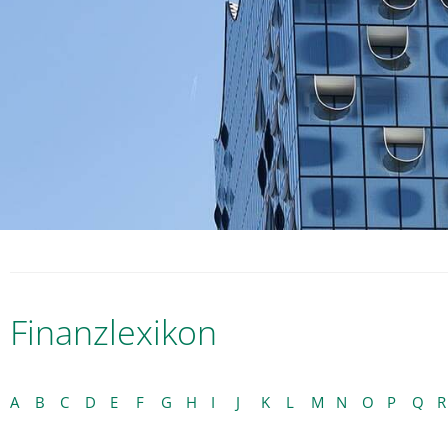
Finanzlexikon
A
B
C
D
E
F
G
H
I
J
K
L
M
N
O
P
Q
R