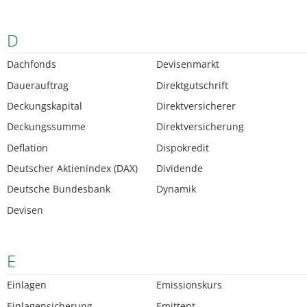
D
Dachfonds
Devisenmarkt
Dauerauftrag
Direktgutschrift
Deckungskapital
Direktversicherer
Deckungssumme
Direktversicherung
Deflation
Dispokredit
Deutscher Aktienindex (DAX)
Dividende
Deutsche Bundesbank
Dynamik
Devisen
E
Einlagen
Emissionskurs
Einlagensicherung
Emittent