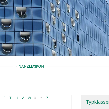
FINANZLEXIKON
S
T
U
V
W
X
Y
Z
Typklasse