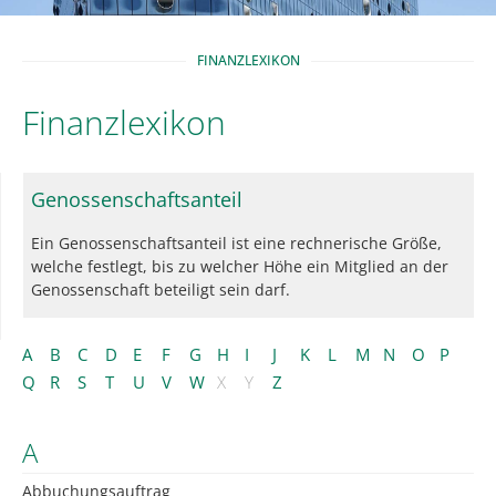
FINANZLEXIKON
Finanzlexikon
Genossenschaftsanteil
Ein Genossenschaftsanteil ist eine rechnerische Größe,
welche festlegt, bis zu welcher Höhe ein Mitglied an der
Genossenschaft beteiligt sein darf.
A
B
C
D
E
F
G
H
I
J
K
L
M
N
O
P
Q
R
S
T
U
V
W
X
Y
Z
A
Abbuchungsauftrag