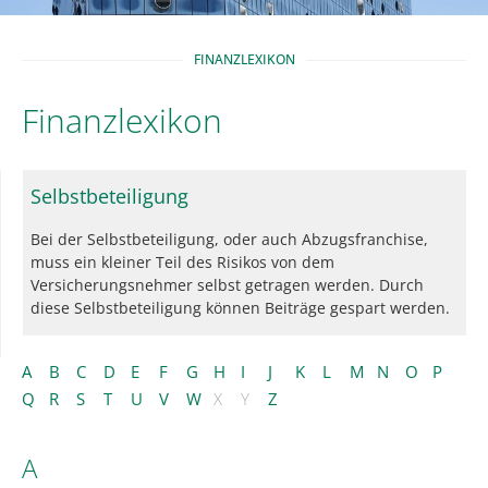
FINANZLEXIKON
Finanzlexikon
Selbstbeteiligung
Bei der Selbstbeteiligung, oder auch Abzugsfranchise,
muss ein kleiner Teil des Risikos von dem
Versicherungsnehmer selbst getragen werden. Durch
diese Selbstbeteiligung können Beiträge gespart werden.
A
B
C
D
E
F
G
H
I
J
K
L
M
N
O
P
Q
R
S
T
U
V
W
X
Y
Z
A