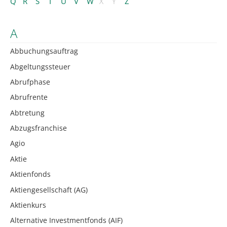
Q
R
S
T
U
V
W
X
Y
Z
A
Abbuchungsauftrag
Abgeltungssteuer
Abrufphase
Abrufrente
Abtretung
Abzugsfranchise
Agio
Aktie
Aktienfonds
Aktiengesellschaft (AG)
Aktienkurs
Alternative Investmentfonds (AIF)