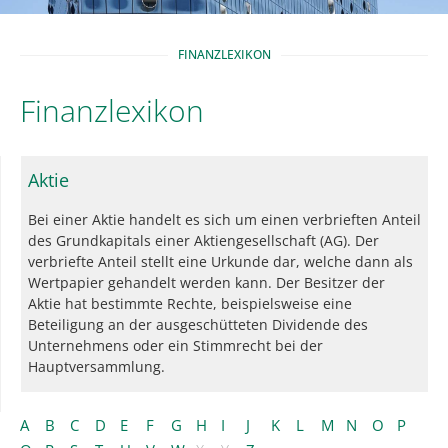
FINANZLEXIKON
Finanzlexikon
Aktie
Bei einer Aktie handelt es sich um einen verbrieften Anteil
des Grundkapitals einer Aktiengesellschaft (AG). Der
verbriefte Anteil stellt eine Urkunde dar, welche dann als
Wertpapier gehandelt werden kann. Der Besitzer der
Aktie hat bestimmte Rechte, beispielsweise eine
Beteiligung an der ausgeschütteten Dividende des
Unternehmens oder ein Stimmrecht bei der
Hauptversammlung.
A
B
C
D
E
F
G
H
I
J
K
L
M
N
O
P