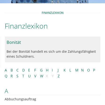
FINANZLEXIKON
Finanzlexikon
Bonität
Bei der Bonität handelt es sich um die Zahlungsfähigkeit
eines Schuldners.
A
B
C
D
E
F
G
H
I
J
K
L
M
N
O
P
Q
R
S
T
U
V
W
X
Y
Z
A
Abbuchungsauftrag