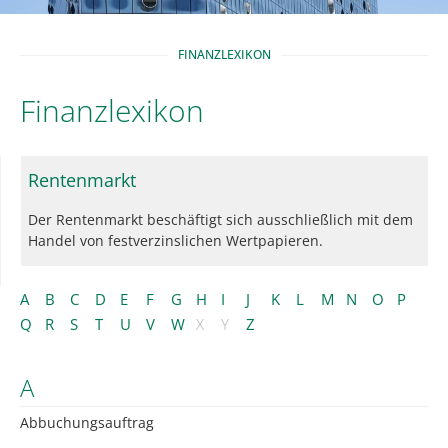
FINANZLEXIKON
Finanzlexikon
Rentenmarkt
Der Rentenmarkt beschäftigt sich ausschließlich mit dem
Handel von festverzinslichen Wertpapieren.
A
B
C
D
E
F
G
H
I
J
K
L
M
N
O
P
Q
R
S
T
U
V
W
X
Y
Z
A
Abbuchungsauftrag