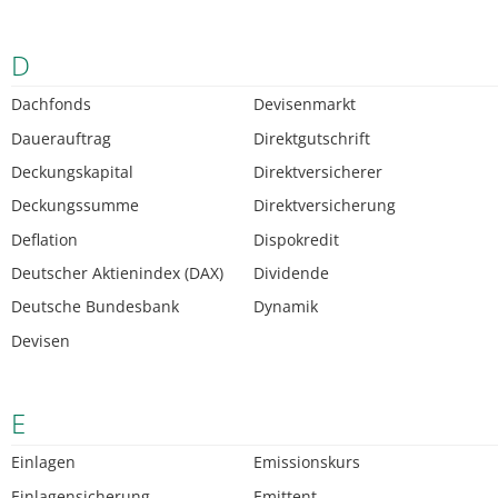
D
Dachfonds
Devisenmarkt
Dauerauftrag
Direktgutschrift
Deckungskapital
Direktversicherer
Deckungssumme
Direktversicherung
Deflation
Dispokredit
Deutscher Aktienindex (DAX)
Dividende
Deutsche Bundesbank
Dynamik
Devisen
E
Einlagen
Emissionskurs
Einlagensicherung
Emittent