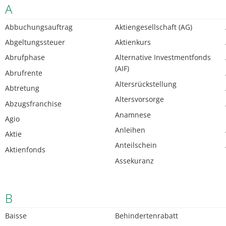
A
Abbuchungsauftrag
Aktiengesellschaft (AG)
Abgeltungssteuer
Aktienkurs
Abrufphase
Alternative Investmentfonds
(AIF)
Abrufrente
Altersrückstellung
Abtretung
Altersvorsorge
Abzugsfranchise
Anamnese
Agio
Anleihen
Aktie
Anteilschein
Aktienfonds
Assekuranz
B
Baisse
Behindertenrabatt