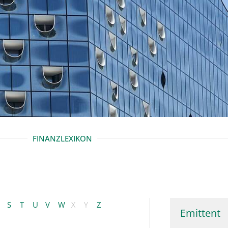
FINANZLEXIKON
S
T
U
V
W
X
Y
Z
Emittent