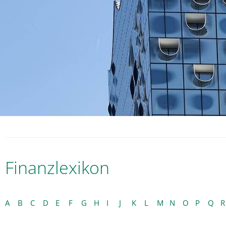
Finanzlexikon
A
B
C
D
E
F
G
H
I
J
K
L
M
N
O
P
Q
R