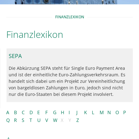
FINANZLEXIKON
Finanzlexikon
SEPA
Die Abkürzung SEPA steht für Single Euro Payment Area
und ist der einheitliche Euro-Zahlungsverkehrsraum. Es
handelt sich dabei um ein Projekt zur Vereinheitlichung
von bargeldlosen Zahlungen in Euro, jedoch sind nicht
nur die Euro-Staaten bei diesem Projekt involviert.
A
B
C
D
E
F
G
H
I
J
K
L
M
N
O
P
Q
R
S
T
U
V
W
X
Y
Z