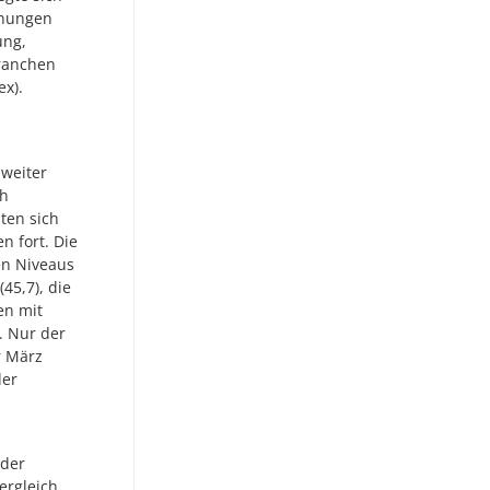
öhungen
ung,
Branchen
ex).
 weiter
ch
ten sich
n fort. Die
en Niveaus
45,7), die
en mit
. Nur der
r März
der
 der
ergleich