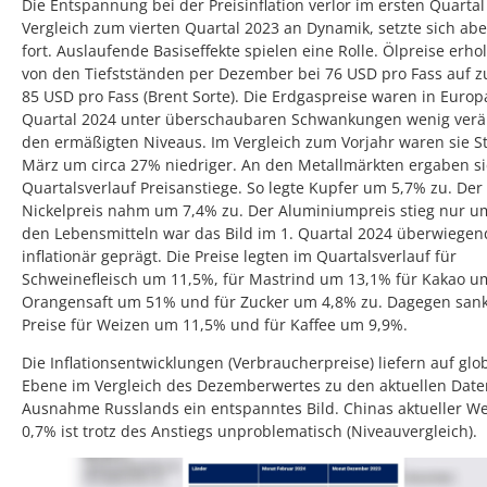
Die Entspannung bei der Preisinflation verlor im ersten Quarta
Vergleich zum vierten Quartal 2023 an Dynamik, setzte sich ab
fort. Auslaufende Basiseffekte spielen eine Rolle. Ölpreise erho
von den Tiefstständen per Dezember bei 76 USD pro Fass auf zu
85 USD pro Fass (Brent Sorte). Die Erdgaspreise waren in Europ
Quartal 2024 unter überschaubaren Schwankungen wenig verä
den ermäßigten Niveaus. Im Vergleich zum Vorjahr waren sie S
März um circa 27% niedriger. An den Metallmärkten ergaben s
Quartalsverlauf Preisanstiege. So legte Kupfer um 5,7% zu. Der
Nickelpreis nahm um 7,4% zu. Der Aluminiumpreis stieg nur um
den Lebensmitteln war das Bild im 1. Quartal 2024 überwiegen
inflationär geprägt. Die Preise legten im Quartalsverlauf für
Schweinefleisch um 11,5%, für Mastrind um 13,1% für Kakao u
Orangensaft um 51% und für Zucker um 4,8% zu. Dagegen sank
Preise für Weizen um 11,5% und für Kaffee um 9,9%.
Die Inflationsentwicklungen (Verbraucherpreise) liefern auf glo
Ebene im Vergleich des Dezemberwertes zu den aktuellen Date
Ausnahme Russlands ein entspanntes Bild. Chinas aktueller We
0,7% ist trotz des Anstiegs unproblematisch (Niveauvergleich).