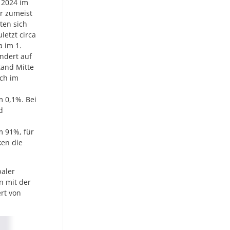
l 2024 im
er zumeist
lten sich
letzt circa
a im 1.
ndert auf
tand Mitte
ich im
 0,1%. Bei
d
m 91%, für
en die
baler
n mit der
rt von