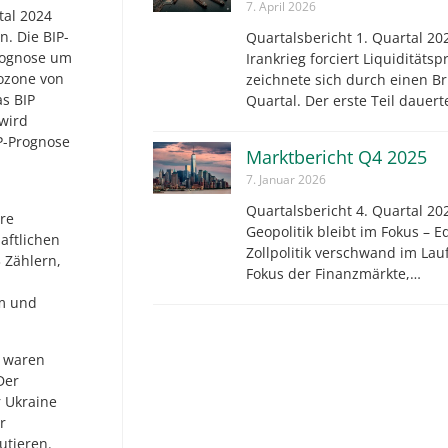
7. April 2026
tal 2024
. Die BIP-
Quartalsbericht 1. Quartal 202
rognose um
Irankrieg forciert Liquiditäts
ozone von
zeichnete sich durch einen Br
s BIP
Quartal. Der erste Teil dauer
wird
P-Prognose
Marktbericht Q4 2025
7. Januar 2026
Quartalsbericht 4. Quartal 202
re
Geopolitik bleibt im Fokus – E
aftlichen
Zollpolitik verschwand im Lau
 Zählern,
Fokus der Finanzmärkte,…
um und
s waren
Der
r Ukraine
r
tieren.