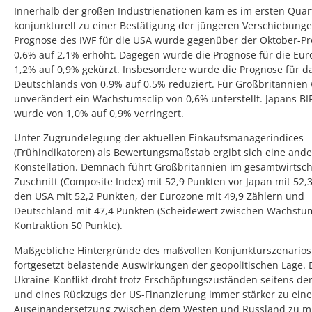
Innerhalb der großen Industrienationen kam es im ersten Quar
konjunkturell zu einer Bestätigung der jüngeren Verschiebungen
Prognose des IWF für die USA wurde gegenüber der Oktober-P
0,6% auf 2,1% erhöht. Dagegen wurde die Prognose für die Eur
1,2% auf 0,9% gekürzt. Insbesondere wurde die Prognose für da
Deutschlands von 0,9% auf 0,5% reduziert. Für Großbritannien 
unverändert ein Wachstumsclip von 0,6% unterstellt. Japans BI
wurde von 1,0% auf 0,9% verringert.
Unter Zugrundelegung der aktuellen Einkaufsmanagerindices
(Frühindikatoren) als Bewertungsmaßstab ergibt sich eine ande
Konstellation. Demnach führt Großbritannien im gesamtwirtsch
Zuschnitt (Composite Index) mit 52,9 Punkten vor Japan mit 52,3
den USA mit 52,2 Punkten, der Eurozone mit 49,9 Zählern und
Deutschland mit 47,4 Punkten (Scheidewert zwischen Wachst
Kontraktion 50 Punkte).
Maßgebliche Hintergründe des maßvollen Konjunkturszenario
fortgesetzt belastende Auswirkungen der geopolitischen Lage. 
Ukraine-Konflikt droht trotz Erschöpfungszuständen seitens de
und eines Rückzugs der US-Finanzierung immer stärker zu eine
Auseinandersetzung zwischen dem Westen und Russland zu mu