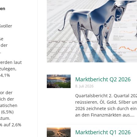
ben
voller
se
 der
.
werden laut
zulegen,
 4,1%
Marktbericht Q2 2026
8. Juli 2026
or der
Quartalsbericht 2. Quartal 202
ich der
reüssieren, Öl, Gold, Silber u
iatischen
2026 zeichnete sich durch ei
 (6,5%)
an den Finanzmärkten aus….
stum.
% auf 2,6%
Marktbericht Q1 2026