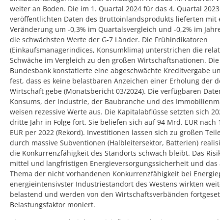
weiter an Boden. Die im 1. Quartal 2024 für das 4. Quartal 2023
veröffentlichten Daten des Bruttoinlandsprodukts lieferten mit 
Veränderung um -0,3% im Quartalsvergleich und -0,2% im Jahre
die schwächsten Werte der G-7 Länder. Die Frühindikatoren
(Einkaufsmanagerindices, Konsumklima) unterstrichen die relat
Schwäche im Vergleich zu den großen Wirtschaftsnationen. Die
Bundesbank konstatierte eine abgeschwächte Kreditvergabe und
fest, dass es keine belastbaren Anzeichen einer Erholung der 
Wirtschaft gebe (Monatsbericht 03/2024). Die verfügbaren Date
Konsums, der Industrie, der Baubranche und des Immobilienm
weisen rezessive Werte aus. Die Kapitalabflüsse setzten sich 2
dritte Jahr in Folge fort. Sie beliefen sich auf 94 Mrd. EUR nach
EUR per 2022 (Rekord). Investitionen lassen sich zu großen Teil
durch massive Subventionen (Halbleitersektor, Batterien) realis
die Konkurrenzfähigkeit des Standorts schwach bleibt. Das Risi
mittel und langfristigen Energieversorgungssicherheit und das
Thema der nicht vorhandenen Konkurrenzfähigkeit bei Energiep
energieintensivster Industriestandort des Westens wirkten weit
belastend und werden von den Wirtschaftsverbänden fortgesetz
Belastungsfaktor moniert.