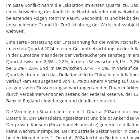
Im Gaza-Konflikt nahm die Eskalation im ersten Quartal zu. Das 
einer Ausweitung des Konflikts in Nachbarländer mit weltwirtsc
belastenden Folgen steht im Raum. Geopolitik ist und bleibt de
entscheidende Grund für Zurückhaltung der Wirtschaftssubjek
weltweit.
Eine zarte Fortsetzung der Entspannung für die Weltwirtschaft 
im ersten Quartal 2024 in einer Gesamtbetrachtung an der Infla
In der Eurozone mäanderte der Verbraucherpreisanstieg im er
Quartal zwischen 2,6% – 2,8%, in den USA zwischen 3,1% – 3,2%
bei 2,2% – 2,8% und im UK zwischen 3,4% – 4,0%. Im Verlauf de
Quartals drehte sich das Deflationsbild in China in ein Inflation
Verlauf kam es ausgehend von -0,7% zu einem Anstieg auf 0,8%
ausgeprägten Zinssenkungserwartungen an den Finanzmärkte
durch Verbalinterventionen seitens der Federal Reserve, der E
Bank of England eingefangen und deutlich reduziert.
Die Vereinigten Staaten lieferten im 1. Quartal 2024 ein durch
Datenbild. Der Dienstleistungssektor ist und bleibt Anker des
Der private Konsum (Einzelhandelsumsätze) generierte inflatio
keine Wachstumsimpulse. Der industrielle Sektor verlor in den 
beiden Monaten des 1. Quartals 2024 leicht an Boden und bewe