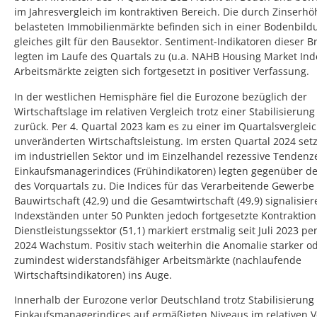
im Jahresvergleich im kontraktiven Bereich. Die durch Zinserh
belasteten Immobilienmärkte befinden sich in einer Bodenbild
gleiches gilt für den Bausektor. Sentiment-Indikatoren dieser 
legten im Laufe des Quartals zu (u.a. NAHB Housing Market Ind
Arbeitsmärkte zeigten sich fortgesetzt in positiver Verfassung.
In der westlichen Hemisphäre fiel die Eurozone bezüglich der
Wirtschaftslage im relativen Vergleich trotz einer Stabilisierung
zurück. Per 4. Quartal 2023 kam es zu einer im Quartalsverglei
unveränderten Wirtschaftsleistung. Im ersten Quartal 2024 setz
im industriellen Sektor und im Einzelhandel rezessive Tendenze
Einkaufsmanagerindices (Frühindikatoren) legten gegenüber d
des Vorquartals zu. Die Indices für das Verarbeitende Gewerbe (
Bauwirtschaft (42,9) und die Gesamtwirtschaft (49,9) signalisier
Indexständen unter 50 Punkten jedoch fortgesetzte Kontraktion
Dienstleistungssektor (51,1) markiert erstmalig seit Juli 2023 pe
2024 Wachstum. Positiv stach weiterhin die Anomalie starker o
zumindest widerstandsfähiger Arbeitsmärkte (nachlaufende
Wirtschaftsindikatoren) ins Auge.
Innerhalb der Eurozone verlor Deutschland trotz Stabilisierung
Einkaufsmanagerindices auf ermäßigten Niveaus im relativen V