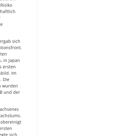
Risiko
haftlich
r
te
ergab sich
tionsfront.
sten
, in Japan
s ersten
sbild. Im
. Die
n wurden
ZB und der
wachsenes
 Wachstums.
nsbereinigt
ersten
gte sich