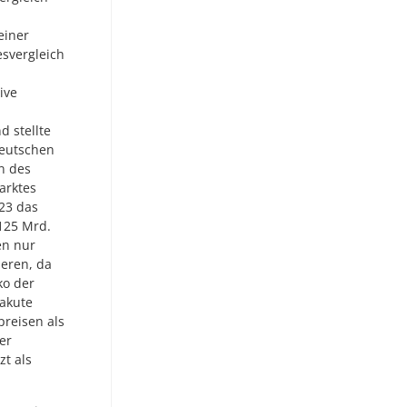
einer
svergleich
ive
 stellte
deutschen
n des
arktes
023 das
 125 Mrd.
en nur
ieren, da
ko der
 akute
reisen als
er
t als