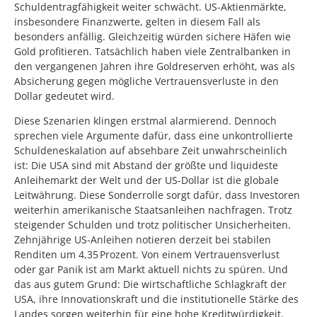
Schuldentragfähigkeit weiter schwächt. US-Aktienmärkte,
insbesondere Finanzwerte, gelten in diesem Fall als
besonders anfällig. Gleichzeitig würden sichere Häfen wie
Gold profitieren. Tatsächlich haben viele Zentralbanken in
den vergangenen Jahren ihre Goldreserven erhöht, was als
Absicherung gegen mögliche Vertrauensverluste in den
Dollar gedeutet wird.
Diese Szenarien klingen erstmal alarmierend. Dennoch
sprechen viele Argumente dafür, dass eine unkontrollierte
Schuldeneskalation auf absehbare Zeit unwahrscheinlich
ist: Die USA sind mit Abstand der größte und liquideste
Anleihemarkt der Welt und der US-Dollar ist die globale
Leitwährung. Diese Sonderrolle sorgt dafür, dass Investoren
weiterhin amerikanische Staatsanleihen nachfragen. Trotz
steigender Schulden und trotz politischer Unsicherheiten.
Zehnjährige US-Anleihen notieren derzeit bei stabilen
Renditen um 4,35 Prozent. Von einem Vertrauensverlust
oder gar Panik ist am Markt aktuell nichts zu spüren. Und
das aus gutem Grund: Die wirtschaftliche Schlagkraft der
USA, ihre Innovationskraft und die institutionelle Stärke des
Landes sorgen weiterhin für eine hohe Kreditwürdigkeit.