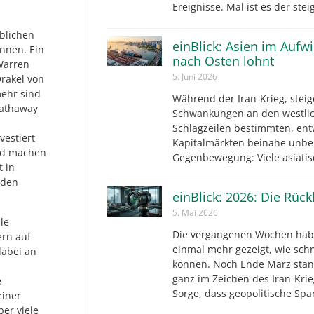
Ereignisse. Mal ist es der ste
blichen
einBlick: Asien im Aufw
nnen. Ein
nach Osten lohnt
 Warren
5. Juni 2026
Orakel von
ehr sind
Während der Iran-Krieg, steig
Hathaway
Schwankungen an den westlic
Schlagzeilen bestimmten, ent
vestiert
Kapitalmärkten beinahe unbe
und machen
Gegenbewegung: Viele asiatis
t in
nden
einBlick: 2026: Die Rüc
5. Mai 2026
le
Die vergangenen Wochen hab
ern auf
einmal mehr gezeigt, wie sch
 dabei an
können. Noch Ende März stan
ganz im Zeichen des Iran-Krie
e
Sorge, dass geopolitische S
einer
er viele