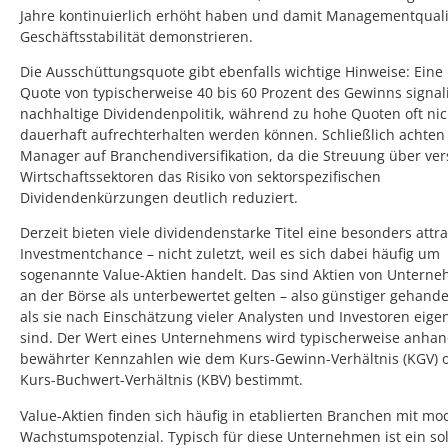
Jahre kontinuierlich erhöht haben und damit Managementquali
Geschäftsstabilität demonstrieren.
Die Ausschüttungsquote gibt ebenfalls wichtige Hinweise: Ein
Quote von typischerweise 40 bis 60 Prozent des Gewinns signali
nachhaltige Dividendenpolitik, während zu hohe Quoten oft nic
dauerhaft aufrechterhalten werden können. Schließlich achten
Manager auf Branchendiversifikation, da die Streuung über ve
Wirtschaftssektoren das Risiko von sektorspezifischen
Dividendenkürzungen deutlich reduziert.
Derzeit bieten viele dividendenstarke Titel eine besonders attra
Investmentchance – nicht zuletzt, weil es sich dabei häufig um
sogenannte Value-Aktien handelt. Das sind Aktien von Unterne
an der Börse als unterbewertet gelten – also günstiger gehande
als sie nach Einschätzung vieler Analysten und Investoren eigen
sind. Der Wert eines Unternehmens wird typischerweise anha
bewährter Kennzahlen wie dem Kurs-Gewinn-Verhältnis (KGV) 
Kurs-Buchwert-Verhältnis (KBV) bestimmt.
Value-Aktien finden sich häufig in etablierten Branchen mit m
Wachstumspotenzial. Typisch für diese Unternehmen ist ein sol