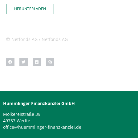
HERUNTERLADEN
Netfonds AG / Netfonds AG
Hümmlinger Finanzkanzlei GmbH
Molkereistraße 39
49757 Werlte
office@huemmlinger-finanzkanzlei.de