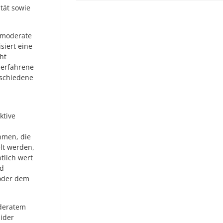
tät sowie
e moderate
siert eine
ht
 erfahrene
rschiedene
ktive
hmen, die
lt werden,
tlich wert
nd
oder dem
oderatem
ider