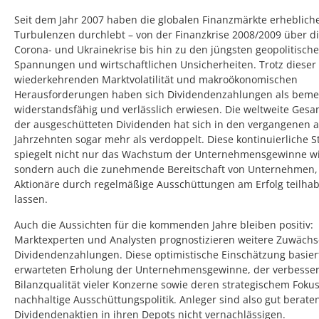
Seit dem Jahr 2007 haben die globalen Finanzmärkte erheblich
Turbulenzen durchlebt – von der Finanzkrise 2008/2009 über di
Corona- und Ukrainekrise bis hin zu den jüngsten geopolitisch
Spannungen und wirtschaftlichen Unsicherheiten. Trotz dieser
wiederkehrenden Marktvolatilität und makroökonomischen
Herausforderungen haben sich Dividendenzahlungen als beme
widerstandsfähig und verlässlich erwiesen. Die weltweite Ge
der ausgeschütteten Dividenden hat sich in den vergangenen 
Jahrzehnten sogar mehr als verdoppelt. Diese kontinuierliche S
spiegelt nicht nur das Wachstum der Unternehmensgewinne wi
sondern auch die zunehmende Bereitschaft von Unternehmen, 
Aktionäre durch regelmäßige Ausschüttungen am Erfolg teilha
lassen.
Auch die Aussichten für die kommenden Jahre bleiben positiv:
Marktexperten und Analysten prognostizieren weitere Zuwächs
Dividendenzahlungen. Diese optimistische Einschätzung basier
erwarteten Erholung der Unternehmensgewinne, der verbesse
Bilanzqualität vieler Konzerne sowie deren strategischem Fokus
nachhaltige Ausschüttungspolitik. Anleger sind also gut berate
Dividendenaktien in ihren Depots nicht vernachlässigen.