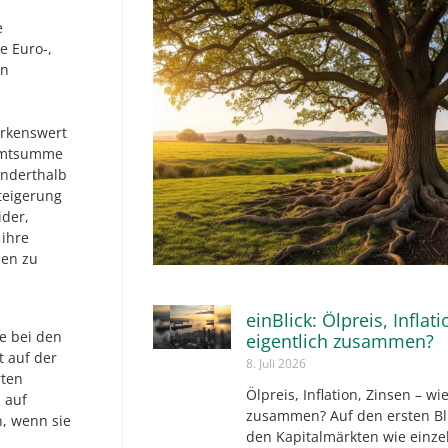
e
e Euro-,
en
rkenswert
samtsumme
anderthalb
teigerung
der,
ihre
ben zu
einBlick: Ölpreis, Inflat
e bei den
eigentlich zusammen?
t auf der
8. Juli 2026
rten
Ölpreis, Inflation, Zinsen – wi
 auf
zusammen? Auf den ersten Bli
n, wenn sie
den Kapitalmärkten wie einz