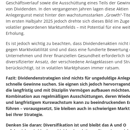
Geschäftsverlauf sowie die Ausschüttung eines Teils der Gewin
von Dividenden. In den vergangenen Jahren lagen diese Aktien 
Anlegergunst meist hinter den wachstumsstarken „Growth“-Tite
Im ersten Halbjahr 2025 jedoch drehte sich dieses Bild im Zuge
volatiler gewordenen Marktumfelds – mit Potential für eine wei
Erholung.
Es ist jedoch wichtig zu beachten, dass Dividendenaktien nich
gegen Marktvolatilität sind und dass eine fundierte Bewertung
Unternehmen und ihrer finanziellen Gesundheit erforderlich ist
diversifizierter Ansatz, der verschiedene Anlageklassen und Str
berücksichtigt, ist in volatilen Marktphasen immer ratsam.
Fazit: Dividendenstrategien sind nichts für ungeduldige Anlege
schnelle Gewinne suchen. Sie eignen sich jedoch hervorragend 
die langfristig und mit Disziplin Vermögen aufbauen möchten.
Kombination aus regelmäßigen Ausschüttungen, deren Wiede
und langfristigem Kurswachstum kann zu beeindruckenden E
führen – vorausgesetzt, Sie bleiben auch in schwierigen Mark
bei Ihrer Strategie.
Denken Sie daran: Diversifikation ist und bleibt das A und O