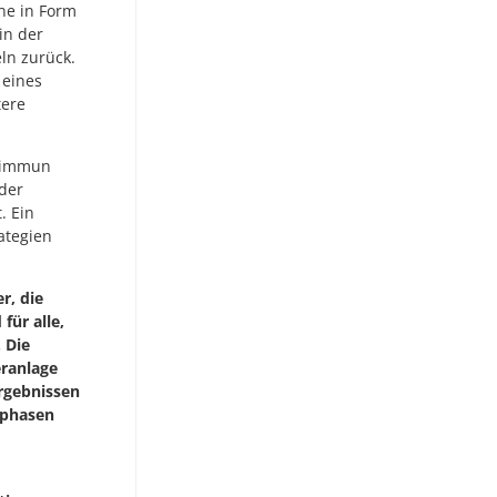
ne in Form
in der
ln zurück.
 eines
tere
t immun
 der
. Ein
ategien
r, die
für alle,
 Die
ranlage
rgebnissen
tphasen