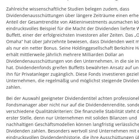
Zahlreiche wissenschaftliche Studien belegen zudem, dass
Dividendenausschüttungen über längere Zeiträume einen erhe
Anteil der Gesamtrendite von Aktieninvestments ausmachen kö
eindrucksvolles Beispiel für die Macht der Dividenden lieferte
Buffett, einer der erfolgreichsten Investoren aller Zeiten. Das „
Omaha“ hat über Jahrzehnte bewiesen, dass Dividenden weit m
als nur ein netter Bonus. Seine Holdinggesellschaft Berkshire 
erhält mittlerweile jährlich mehrere Milliarden Dollar an
Dividendenausschüttungen von den Unternehmen, in die sie in
hat. Dividendenfonds greifen Buffetts bewährten Ansatz auf 
ihn für Privatanleger zugänglich. Diese Fonds investieren geziel
Unternehmen, die regelmäßig und möglichst steigende Divide
zahlen.
Bei der Auswahl geeigneter Dividendentitel achten professionel
Fondsmanager aber nicht nur auf die Dividendenrendite, sond
verschiedene Qualitätskriterien: Die finanzielle Stabilität steht
erster Stelle, denn nur Unternehmen mit soliden Bilanzen und
nachhaltigen Geschäftsmodellen können langfristig verlässlich
Dividenden zahlen. Besonders wertvoll sind Unternehmen mit 
eindrucksvollen Dividendenhistorie, die ihre Ausschüttungen üb