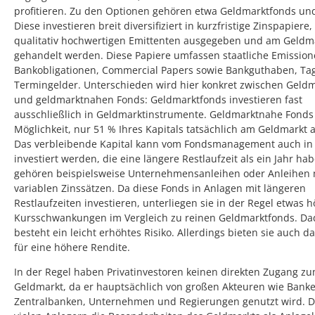
profitieren. Zu den Optionen gehören etwa Geldmarktfonds und
Diese investieren breit diversifiziert in kurzfristige Zinspapiere,
qualitativ hochwertigen Emittenten ausgegeben und am Geldm
gehandelt werden. Diese Papiere umfassen staatliche Emission
Bankobligationen, Commercial Papers sowie Bankguthaben, Ta
Termingelder. Unterschieden wird hier konkret zwischen Geld
und geldmarktnahen Fonds: Geldmarktfonds investieren fast
ausschließlich in Geldmarktinstrumente. Geldmarktnahe Fonds
Möglichkeit, nur 51 % Ihres Kapitals tatsächlich am Geldmarkt 
Das verbleibende Kapital kann vom Fondsmanagement auch in
investiert werden, die eine längere Restlaufzeit als ein Jahr ha
gehören beispielsweise Unternehmensanleihen oder Anleihen 
variablen Zinssätzen. Da diese Fonds in Anlagen mit längeren
Restlaufzeiten investieren, unterliegen sie in der Regel etwas 
Kursschwankungen im Vergleich zu reinen Geldmarktfonds. D
besteht ein leicht erhöhtes Risiko. Allerdings bieten sie auch da
für eine höhere Rendite.
In der Regel haben Privatinvestoren keinen direkten Zugang z
Geldmarkt, da er hauptsächlich von großen Akteuren wie Banke
Zentralbanken, Unternehmen und Regierungen genutzt wird. D