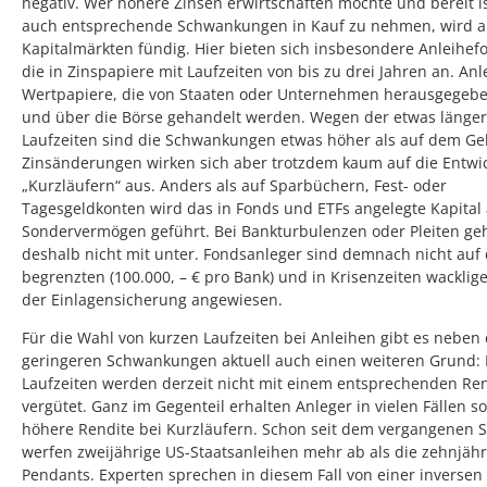
negativ. Wer höhere Zinsen erwirtschaften möchte und bereit is
auch entsprechende Schwankungen in Kauf zu nehmen, wird 
Kapitalmärkten fündig. Hier bieten sich insbesondere Anleihef
die in Zinspapiere mit Laufzeiten von bis zu drei Jahren an. An
Wertpapiere, die von Staaten oder Unternehmen herausgegeb
und über die Börse gehandelt werden. Wegen der etwas länge
Laufzeiten sind die Schwankungen etwas höher als auf dem Ge
Zinsänderungen wirken sich aber trotzdem kaum auf die Entwi
„Kurzläufern“ aus. Anders als auf Sparbüchern, Fest- oder
Tagesgeldkonten wird das in Fonds und ETFs angelegte Kapital 
Sondervermögen geführt. Bei Bankturbulenzen oder Pleiten geh
deshalb nicht mit unter. Fondsanleger sind demnach nicht auf
begrenzten (100.000, – € pro Bank) und in Krisenzeiten wacklig
der Einlagensicherung angewiesen.
Für die Wahl von kurzen Laufzeiten bei Anleihen gibt es neben
geringeren Schwankungen aktuell auch einen weiteren Grund:
Laufzeiten werden derzeit nicht mit einem entsprechenden Re
vergütet. Ganz im Gegenteil erhalten Anleger in vielen Fällen s
höhere Rendite bei Kurzläufern. Schon seit dem vergangenen
werfen zweijährige US-Staatsanleihen mehr ab als die zehnjäh
Pendants. Experten sprechen in diesem Fall von einer inversen 