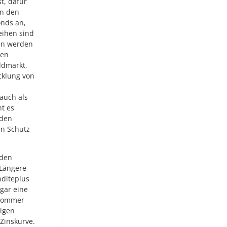
t, dafür
an den
onds an,
leihen sind
en werden
ren
ldmarkt,
cklung von
auch als
t es
 den
en Schutz
 den
 Längere
nditeplus
ogar eine
 Sommer
rigen
Zinskurve.