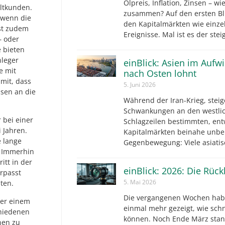
Ölpreis, Inflation, Zinsen – wi
ltkunden.
zusammen? Auf den ersten Bli
, wenn die
den Kapitalmärkten wie einz
ist zudem
Ereignisse. Mal ist es der ste
– oder
 bieten
nleger
einBlick: Asien im Aufw
e mit
nach Osten lohnt
mit, dass
5. Juni 2026
nsen an die
Während der Iran-Krieg, steig
Schwankungen an den westlic
r bei einer
Schlagzeilen bestimmten, ent
 Jahren.
Kapitalmärkten beinahe unbe
e lange
Gegenbewegung: Viele asiatis
. Immerhin
itt in der
einBlick: 2026: Die Rüc
erpasst
5. Mai 2026
ten.
Die vergangenen Wochen hab
der einem
einmal mehr gezeigt, wie sch
hiedenen
können. Noch Ende März stan
nen zu