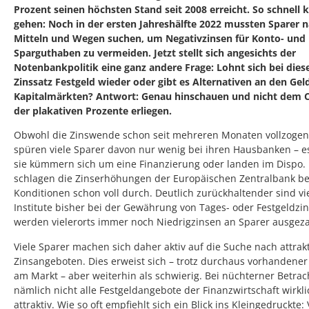
Prozent seinen höchsten Stand seit 2008 erreicht. So schnell 
gehen: Noch in der ersten Jahreshälfte 2022 mussten Sparer 
Mitteln und Wegen suchen, um Negativzinsen für Konto- und
Sparguthaben zu vermeiden. Jetzt stellt sich angesichts der
Notenbankpolitik eine ganz andere Frage: Lohnt sich bei die
Zinssatz Festgeld wieder oder gibt es Alternativen an den Gel
Kapitalmärkten? Antwort: Genau hinschauen und nicht dem
der plakativen Prozente erliegen.
Obwohl die Zinswende schon seit mehreren Monaten vollzogen
spüren viele Sparer davon nur wenig bei ihren Hausbanken – es
sie kümmern sich um eine Finanzierung oder landen im Dispo.
schlagen die Zinserhöhungen der Europäischen Zentralbank be
Konditionen schon voll durch. Deutlich zurückhaltender sind vi
Institute bisher bei der Gewährung von Tages- oder Festgeldzin
werden vielerorts immer noch Niedrigzinsen an Sparer ausgeza
Viele Sparer machen sich daher aktiv auf die Suche nach attrak
Zinsangeboten. Dies erweist sich – trotz durchaus vorhandene
am Markt – aber weiterhin als schwierig. Bei nüchterner Betra
nämlich nicht alle Festgeldangebote der Finanzwirtschaft wirkli
attraktiv. Wie so oft empfiehlt sich ein Blick ins Kleingedruckte: 