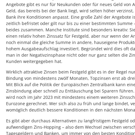
Angebote gibt es nur für Neukunden oder für neues Geld von A
Geld, das bereits bei der Bank liegt, wird selten höher verzinst
Bank ihre Konditionen anpasst. Eine große Zahl der Angebote 
zeitlich befristet oder gilt nur bis zu einer bestimmten Summe 
beides zusammen. Manche Institute sind besonders kreativ: Sie
einen relativ hohen Zinssatz für Festgeld, aber nur wenn der A
noch einmal die gleiche Summe in andere, hauseigene Produkt
hohem Ausgabeaufschlag investiert. Begründet wird dies oft da
man in der Negativzinsphase nicht oder nur ganz selten die Zi
Kunden weitergegeben hat.
Wirklich attraktive Zinsen beim Festgeld gibt es in der Regel nu
Bindung von mindestens zwölf Monaten, Topzinsen erst ab drei
Mit Blick auf die Politik der Europäischen Zentralbank kann ein
Zinsbindung aber schnell zu Enttäuschung bei Sparern führen
wird noch im Jahr 2023 mit mindestens einem weiteren Zinsschr
Eurozone gerechnet. Wer sich also zu früh und lange bindet, v
womöglich deutlich bessere Konditionen in den nächsten Mona
Es gibt aber durchaus Alternativen zu langfristigem Festgeld o
aufwendigen Zins-Hopping – also dem Wechsel zwischen versc
Tagesgeldern und Banken, um immer von den besten Konditio