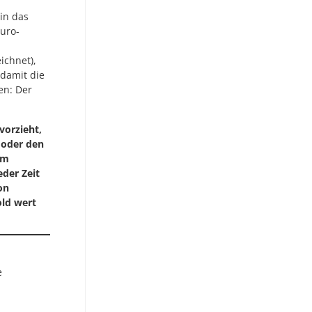
in das
Euro-
ichnet),
damit die
en: Der
vorzieht,
 oder den
um
eder Zeit
on
old wert
e