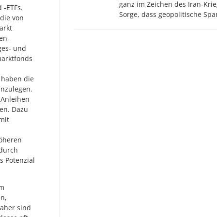
ganz im Zeichen des Iran-Krie
 -ETFs.
Sorge, dass geopolitische S
 die von
arkt
en,
ges- und
marktfonds
 haben die
anzulegen.
 Anleihen
ben. Dazu
mit
höheren
adurch
s Potenzial
um
n,
aher sind