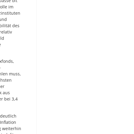
lasse oft
olle im
instituten
 und
ilität des
elativ
eld
e
xfonds,
)
ahlen muss,
chsten
ser
k aus
r bei 3,4
deutlich
nflation
g weiterhin