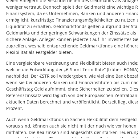
vielen Anlegern die Besonderheiten des Geldmarkts als Anlagek
weniger vertraut. Dennoch spielt der Geldmarkt eine wichtige R
Finanzsystem, da es Unternehmen, Banken und anderen Finanz
ermöglicht, kurzfristige Finanzierungsmöglichkeiten zu nutzen
Liquidität zu erhalten. Geldmarktfonds gelten aufgrund der Stab
Geldmarkts und der geringen Schwankungen der Zinssätze als r
sichere Anlage. Anleger können jederzeit auf ihr investiertes G
zugreifen, weshalb entsprechende Geldmarktfonds eine höher
Flexibilität als Festgelder bieten.
Eine vergleichbare Verzinsung und Flexibilität bieten auch Inde
welche die Entwicklung der „€-Short-Term-Rate“ (früher: EONIA
nachbildet. Der €STR soll wiedergeben, wie viel eine Bank bez
wenn sie bei anderen Banken und Finanzinstituten bis zum nä
Geschäftstag Geld aufnimmt, ohne Sicherheiten zu stellen. Die
Referenzzinssatz wird täglich von der Europäischen Zentralban
aktuellen Daten berechnet und veröffentlicht. Derzeit liegt diese
Prozent.
Auch wenn Geldmarktfonds in Sachen Flexibilität dem Festgeld 
voraus sind, können auch sie nicht mit der nach wie vor hohen I
mithalten. Die Realzinsen sind angesichts der starken Teuerun