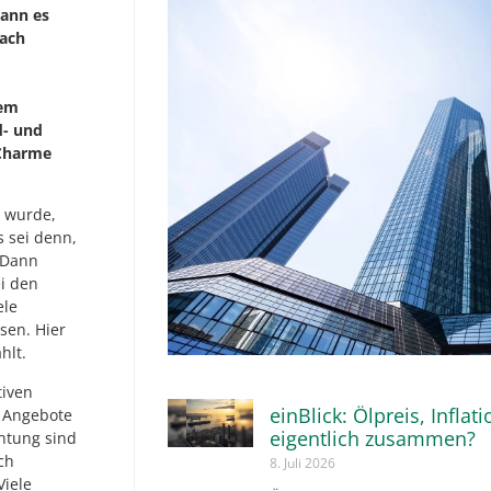
kann es
nach
sem
d- und
 Charme
 wurde,
 sei denn,
 Dann
i den
ele
sen. Hier
hlt.
tiven
einBlick: Ölpreis, Inflat
r Angebote
eigentlich zusammen?
chtung sind
ch
8. Juli 2026
Viele